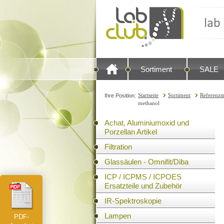
Sortiment
SALE
Startseite
Sortiment
Referenzs
Ihre Position:
methanol
Achat, Aluminiumoxid und
Porzellan Artikel
Filtration
Glassäulen - Omnifit/Diba
ICP / ICPMS / ICPOES
Ersatzteile und Zubehör
IR-Spektroskopie
Lampen
PDF-