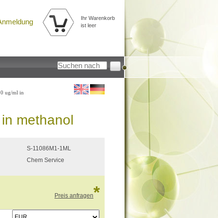
Ihr Warenkorb
Anmeldung
ist leer
0 ug/ml in
 in methanol
S-11086M1-1ML
Chem Service
*
Preis anfragen