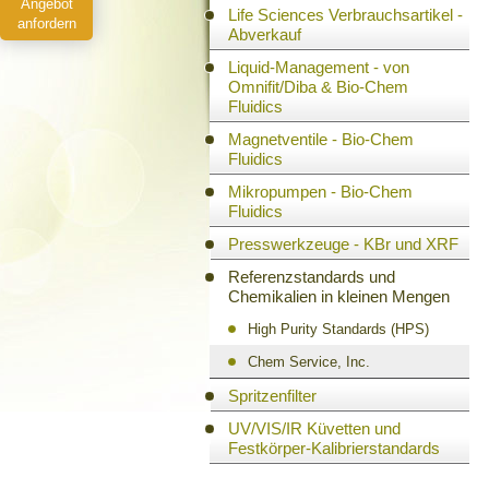
Angebot
Life Sciences Verbrauchsartikel -
anfordern
Abverkauf
Liquid-Management - von
Omnifit/Diba & Bio-Chem
Fluidics
Magnetventile - Bio-Chem
Fluidics
Mikropumpen - Bio-Chem
Fluidics
Presswerkzeuge - KBr und XRF
Referenzstandards und
Chemikalien in kleinen Mengen
High Purity Standards (HPS)
Chem Service, Inc.
Spritzenfilter
UV/VIS/IR Küvetten und
Festkörper-Kalibrierstandards