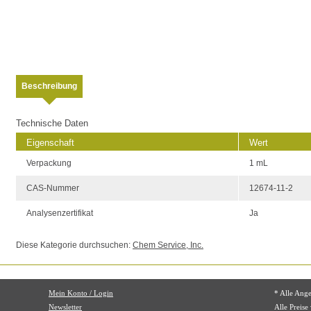
Beschreibung
Technische Daten
Eigenschaft
Wert
Verpackung
1 mL
CAS-Nummer
12674-11-2
Analysenzertifikat
Ja
Diese Kategorie durchsuchen:
Chem Service, Inc.
Mein Konto / Login
* Alle Ang
Newsletter
Alle Preise