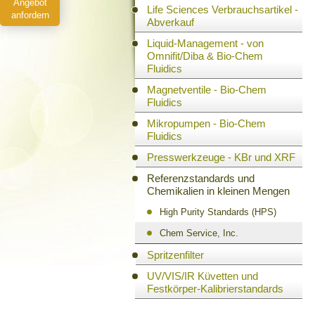
Angebot
Life Sciences Verbrauchsartikel -
anfordern
Abverkauf
Liquid-Management - von
Omnifit/Diba & Bio-Chem
Fluidics
Magnetventile - Bio-Chem
Fluidics
Mikropumpen - Bio-Chem
Fluidics
Presswerkzeuge - KBr und XRF
Referenzstandards und
Chemikalien in kleinen Mengen
High Purity Standards (HPS)
Chem Service, Inc.
Spritzenfilter
UV/VIS/IR Küvetten und
Festkörper-Kalibrierstandards