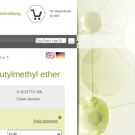
Ihr Warenkorb
Anmeldung
ist leer
l in T-
utylmethyl ether
S-11327T4-1ML
Chem Service
*
Preis anfragen