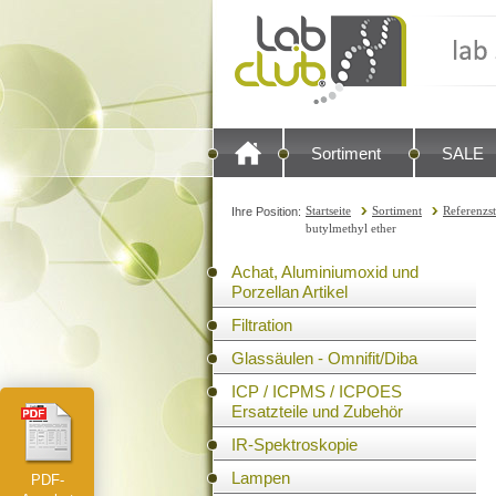
Sortiment
SALE
Startseite
Sortiment
Referenzs
Ihre Position:
butylmethyl ether
Achat, Aluminiumoxid und
Porzellan Artikel
Filtration
Glassäulen - Omnifit/Diba
ICP / ICPMS / ICPOES
Ersatzteile und Zubehör
IR-Spektroskopie
Lampen
PDF-