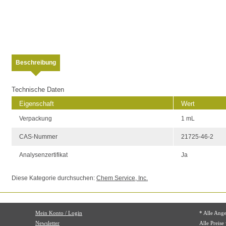
Beschreibung
Technische Daten
Eigenschaft
Wert
Verpackung
1 mL
CAS-Nummer
21725-46-2
Analysenzertifikat
Ja
Diese Kategorie durchsuchen:
Chem Service, Inc.
Mein Konto / Login
* Alle Ang
Newsletter
Alle Preise