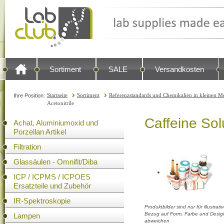
Sortiment
SALE
Versandkosten
Startseite
Sortiment
Referenzstandards und Chemikalien in kleinen Me
Ihre Position:
Acetonitrile
Caffeine Sol
Achat, Aluminiumoxid und
Porzellan Artikel
Filtration
Glassäulen - Omnifit/Diba
ICP / ICPMS / ICPOES
Ersatzteile und Zubehör
IR-Spektroskopie
Produktbilder sind nur für illustra
Bezug auf Form, Farbe und Design
Lampen
abweichen