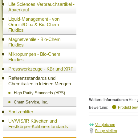
Life Sciences Verbrauchsartikel -
Abverkauf
Liquid-Management - von
Omnifit/Diba & Bio-Chem
Fluidics
Magnetventile - Bio-Chem
Fluidics
Mikropumpen - Bio-Chem
Fluidics
Presswerkzeuge - KBr und XRF
Referenzstandards und
Chemikalien in kleinen Mengen
High Purity Standards (HPS)
Weitere Informationen
Hier 
Chem Service, Inc.
Bewertung:
Produkt be
Spritzenfilter
UV/VIS/IR Küvetten und
Festkörper-Kalibrierstandards
Frage stellen