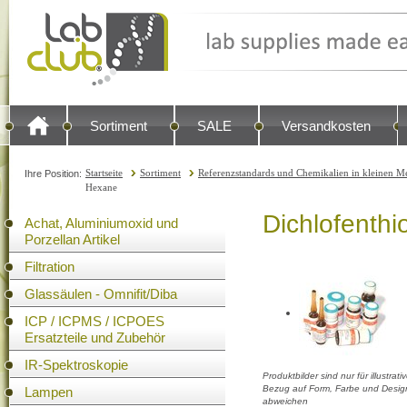
Sortiment
SALE
Versandkosten
Startseite
Sortiment
Referenzstandards und Chemikalien in kleinen Me
Ihre Position:
Hexane
Dichlofenthi
Achat, Aluminiumoxid und
Porzellan Artikel
Filtration
Glassäulen - Omnifit/Diba
ICP / ICPMS / ICPOES
Ersatzteile und Zubehör
IR-Spektroskopie
Produktbilder sind nur für illustra
Bezug auf Form, Farbe und Design
Lampen
abweichen