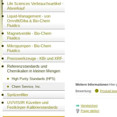
Life Sciences Verbrauchsartikel -
Abverkauf
Liquid-Management - von
Omnifit/Diba & Bio-Chem
Fluidics
Magnetventile - Bio-Chem
Fluidics
Mikropumpen - Bio-Chem
Fluidics
Presswerkzeuge - KBr und XRF
Referenzstandards und
Chemikalien in kleinen Mengen
High Purity Standards (HPS)
Weitere Informationen
Hier 
Chem Service, Inc.
Bewertung:
Produkt be
Spritzenfilter
UV/VIS/IR Küvetten und
Festkörper-Kalibrierstandards
Frage stellen