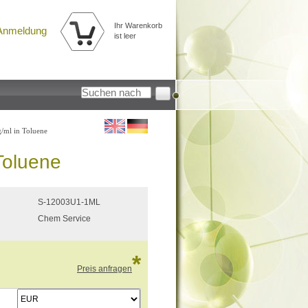
Ihr Warenkorb
Anmeldung
ist leer
g/ml in Toluene
 Toluene
S-12003U1-1ML
Chem Service
*
Preis anfragen