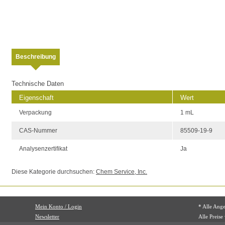
Beschreibung
Technische Daten
Eigenschaft
Wert
Verpackung
1 mL
CAS-Nummer
85509-19-9
Analysenzertifikat
Ja
Diese Kategorie durchsuchen:
Chem Service, Inc.
Mein Konto / Login
* Alle Ang
Newsletter
Alle Preise