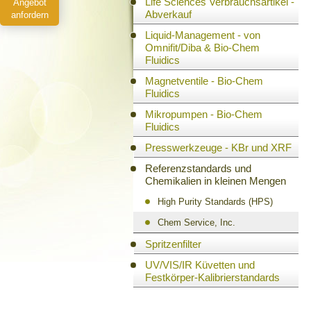
Life Sciences Verbrauchsartikel -
Angebot
Abverkauf
anfordern
Liquid-Management - von
Omnifit/Diba & Bio-Chem
Fluidics
Magnetventile - Bio-Chem
Fluidics
Mikropumpen - Bio-Chem
Fluidics
Presswerkzeuge - KBr und XRF
Referenzstandards und
Chemikalien in kleinen Mengen
High Purity Standards (HPS)
Chem Service, Inc.
Spritzenfilter
UV/VIS/IR Küvetten und
Festkörper-Kalibrierstandards