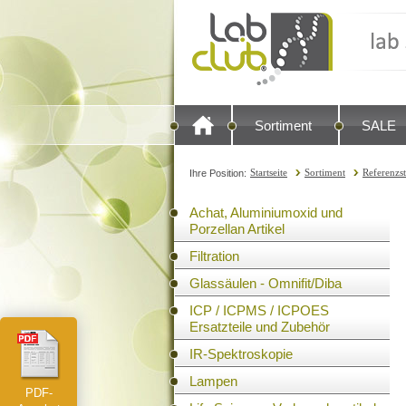
Sortiment
SALE
Startseite
Sortiment
Referenzs
Ihre Position:
Achat, Aluminiumoxid und
Porzellan Artikel
Filtration
Glassäulen - Omnifit/Diba
ICP / ICPMS / ICPOES
Ersatzteile und Zubehör
IR-Spektroskopie
Lampen
PDF-