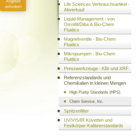
Angebot
Life Sciences Verbrauchsartikel -
anfordern
Abverkauf
Liquid-Management - von
Omnifit/Diba & Bio-Chem
Fluidics
Magnetventile - Bio-Chem
Fluidics
Mikropumpen - Bio-Chem
Fluidics
Presswerkzeuge - KBr und XRF
Referenzstandards und
Chemikalien in kleinen Mengen
High Purity Standards (HPS)
Chem Service, Inc.
Spritzenfilter
UV/VIS/IR Küvetten und
Festkörper-Kalibrierstandards