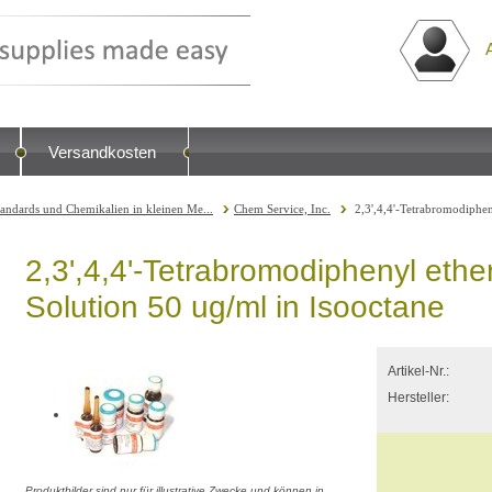
Versandkosten
tandards und Chemikalien in kleinen Me...
Chem Service, Inc.
2,3',4,4'-Tetrabromodiphe
2,3',4,4'-Tetrabromodiphenyl ethe
Solution 50 ug/ml in Isooctane
Artikel-Nr.:
Hersteller:
Produktbilder sind nur für illustrative Zwecke und können in