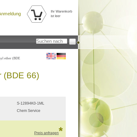
Ihr Warenkorb
Anmeldung
ist leer
nyl ether (BDE
r (BDE 66)
S-12894K0-1ML
Chem Service
*
Preis anfragen