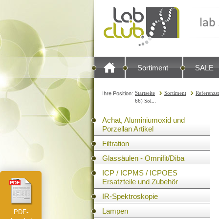
Sortiment
SALE
Startseite
Sortiment
Referenzs
Ihre Position:
66) Sol...
Achat, Aluminiumoxid und
Porzellan Artikel
Filtration
Glassäulen - Omnifit/Diba
ICP / ICPMS / ICPOES
Ersatzteile und Zubehör
IR-Spektroskopie
Lampen
PDF-