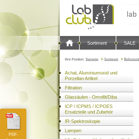
Sortiment
SALE
Startseite
Sortiment
Referenzs
Ihre Position:
Achat, Aluminiumoxid und
Porzellan Artikel
Filtration
Glassäulen - Omnifit/Diba
ICP / ICPMS / ICPOES
Ersatzteile und Zubehör
IR-Spektroskopie
Lampen
PDF-