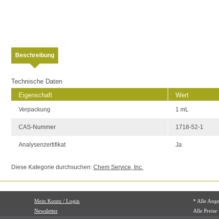
Beschreibung
Technische Daten
Eigenschaft
Wert
Verpackung
1 mL
CAS-Nummer
1718-52-1
Analysenzertifikat
Ja
Diese Kategorie durchsuchen:
Chem Service, Inc.
Mein Konto / Login
* Alle Ang
Newsletter
Alle Preise