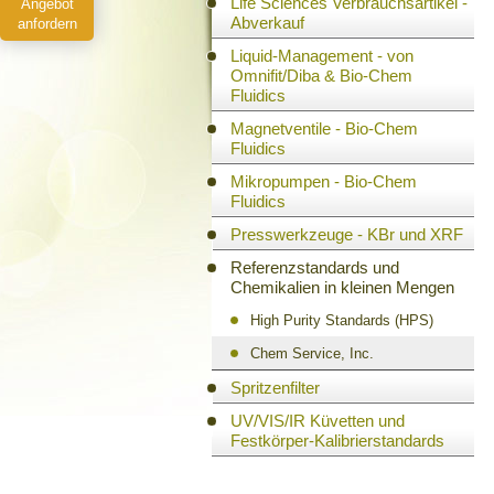
Life Sciences Verbrauchsartikel -
Angebot
Abverkauf
anfordern
Liquid-Management - von
Omnifit/Diba & Bio-Chem
Fluidics
Magnetventile - Bio-Chem
Fluidics
Mikropumpen - Bio-Chem
Fluidics
Presswerkzeuge - KBr und XRF
Referenzstandards und
Chemikalien in kleinen Mengen
High Purity Standards (HPS)
Chem Service, Inc.
Spritzenfilter
UV/VIS/IR Küvetten und
Festkörper-Kalibrierstandards