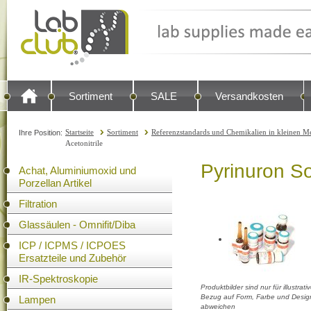
Sortiment
SALE
Versandkosten
Startseite
Sortiment
Referenzstandards und Chemikalien in kleinen Me
Ihre Position:
Acetonitrile
Pyrinuron So
Achat, Aluminiumoxid und
Porzellan Artikel
Filtration
Glassäulen - Omnifit/Diba
ICP / ICPMS / ICPOES
Ersatzteile und Zubehör
IR-Spektroskopie
Produktbilder sind nur für illustra
Bezug auf Form, Farbe und Design
Lampen
abweichen