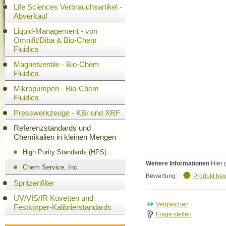
Life Sciences Verbrauchsartikel -
Abverkauf
Liquid-Management - von
Omnifit/Diba & Bio-Chem
Fluidics
Magnetventile - Bio-Chem
Fluidics
Mikropumpen - Bio-Chem
Fluidics
Presswerkzeuge - KBr und XRF
Referenzstandards und
Chemikalien in kleinen Mengen
High Purity Standards (HPS)
Weitere Informationen
Hier 
Chem Service, Inc.
Bewertung:
Produkt be
Spritzenfilter
UV/VIS/IR Küvetten und
Festkörper-Kalibrierstandards
Frage stellen