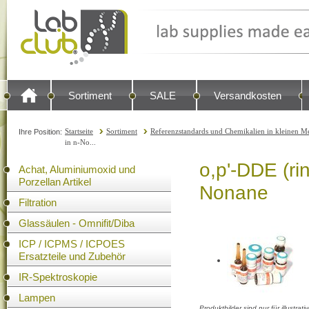
Sortiment
SALE
Versandkosten
Startseite
Sortiment
Referenzstandards und Chemikalien in kleinen Me
Ihre Position:
in n-No...
o,p'-DDE (ri
Achat, Aluminiumoxid und
Porzellan Artikel
Nonane
Filtration
Glassäulen - Omnifit/Diba
ICP / ICPMS / ICPOES
Ersatzteile und Zubehör
IR-Spektroskopie
Lampen
Produktbilder sind nur für illustra