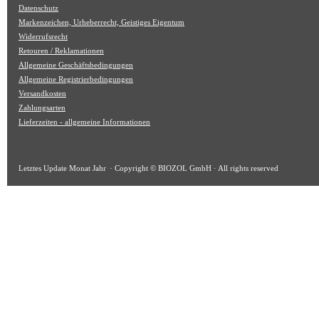
Datenschutz
Markenzeichen, Urheberrecht, Geistiges Eigentum
Widerrufsrecht
Retouren / Reklamationen
Allgemeine Geschäftsbedingungen
Allgemeine Registrierbedingungen
Versandkosten
Zahlungsarten
Lieferzeiten - allgemeine Informationen
Letztes Update
Monat Jahr
· Copyright © BIOZOL GmbH · All rights reserved